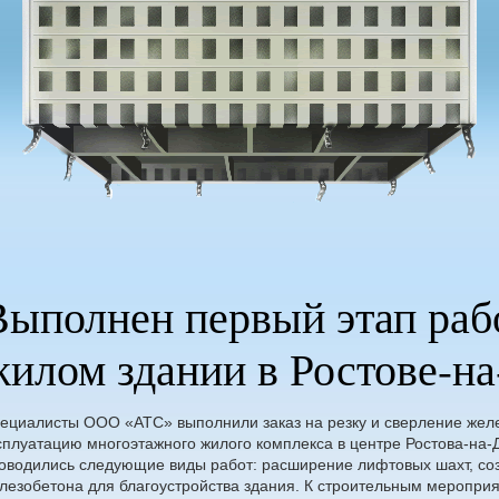
Выполнен первый этап раб
жилом здании в Ростове-н
ециалисты ООО «АТС» выполнили заказ на резку и сверление желез
сплуатацию многоэтажного жилого комплекса в центре Ростова-на-Д
оводились следующие виды работ: расширение лифтовых шахт, соз
лезобетона для благоустройства здания. К строительным меропри