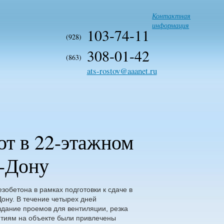
Контактная
информация
103-74-11
(928)
308-01-42
(863)
ats-rostov@aaanet.ru
от в 22-этажном
а-Дону
обетона в рамках подготовки к сдаче в
ону. В течение четырех дней
дание проемов для вентиляции, резка
ятиям на объекте были привлечены