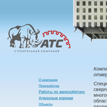
Алмазные
Технологии
Строительства
Компа
отвер
О компании
Специ
Переработка
сверл
Работы по железобетону
много
Алмазные коронки
облас
Объекты
разли