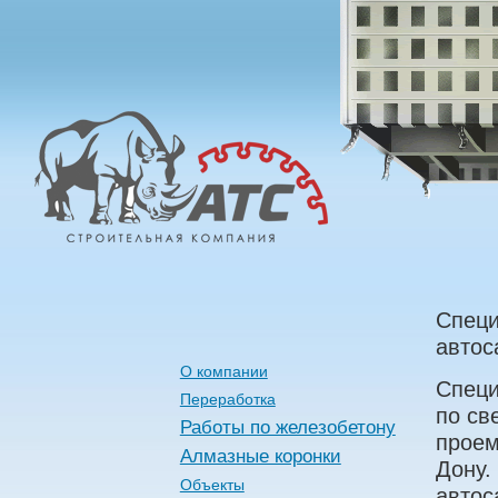
Алмазные
Технологии
Строительства
Специ
автос
О компании
Специ
Переработка
по св
Работы по железобетону
проем
Алмазные коронки
Дону.
Объекты
автос