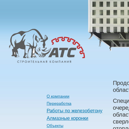
Алмазные
Технологии
Строительства
Продо
облас
О компании
Специ
Переработка
очере
Работы по железобетону
облас
Алмазные коронки
сверл
Объекты
отопл