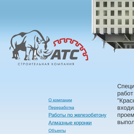
Алмазные
Технологии
Строительства
Специ
работ
"Крас
О компании
входи
Переработка
проем
Работы по железобетону
выпол
Алмазные коронки
Объекты